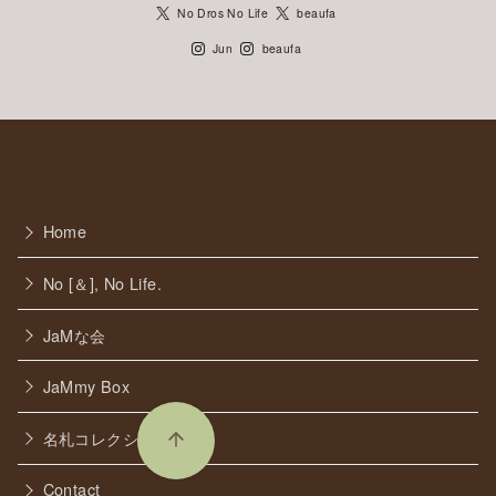
No Dros No Life
beaufa
Jun
beaufa
Home
No [＆], No Life.
JaMな会
JaMmy Box
名札コレクション
Contact