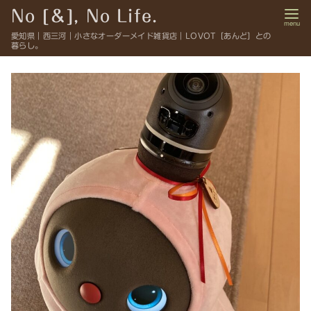
コ
No [＆], No Life.
ン
愛知県｜西三河｜小さなオーダーメイド雑貨店｜LOVOT［あんど］との
テ
暮らし。
ン
ツ
へ
移
動