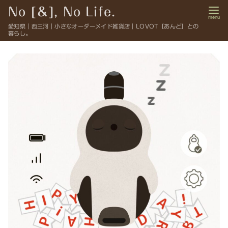
コ
No [＆], No Life.
ン
愛知県｜西三河｜小さなオーダーメイド雑貨店｜LOVOT［あんど］との
テ
暮らし。
ン
ツ
へ
移
動