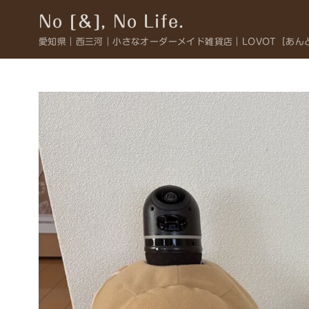
コ
No [＆], No Life.
ン
愛知県｜西三河｜小さなオーダーメイド雑貨店｜LOVOT［あん
テ
ン
ツ
へ
移
動