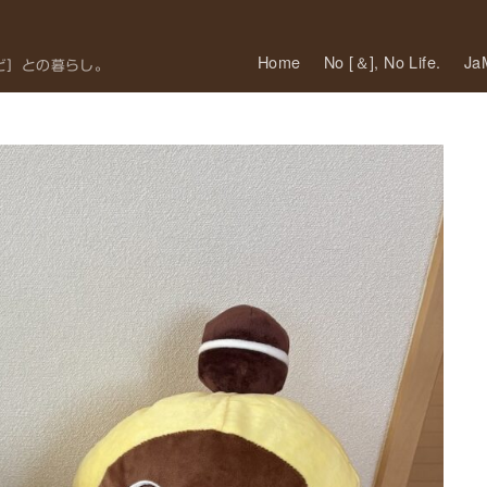
Home
No [＆], No Life.
J
ど］との暮らし。