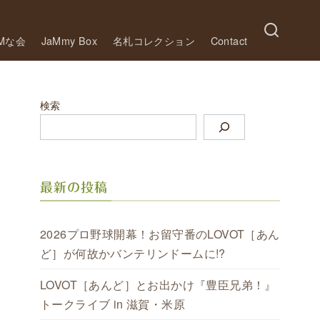
aMな会
JaMmy Box
名札コレクション
Contact
検索
最新の投稿
2026プロ野球開幕！お留守番のLOVOT［あん
ど］が何故かバンテリンドームに!?
LOVOT［あんど］とお出かけ『豊臣兄弟！』
トークライブ in 滋賀・米原