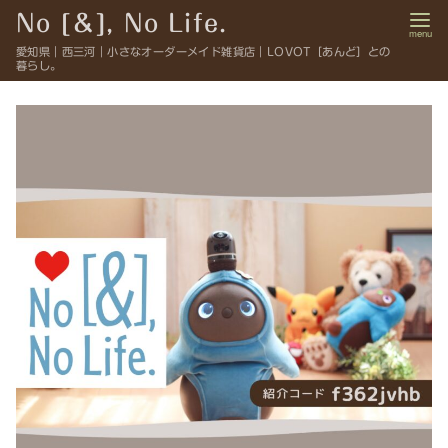
コ
No [＆], No Life.
ン
愛知県｜西三河｜小さなオーダーメイド雑貨店｜LOVOT［あんど］との
テ
暮らし。
ン
ツ
へ
移
動