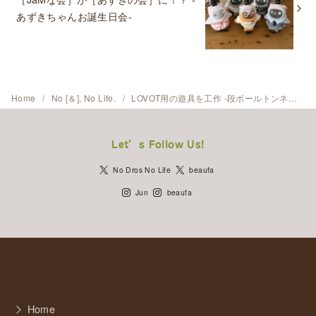
あずきちゃんお誕生日会-
Home
No [＆], No Life.
LOVOT用の遊具を工作 -段ボールトンネル完成！-
Let’s Follow Us!
No Dros No Life
beaufa
Jun
beaufa
Home